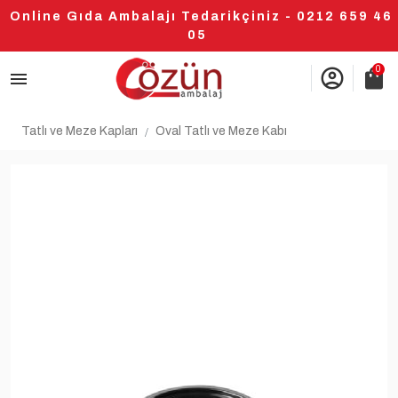
Online Gıda Ambalajı Tedarikçiniz - 0212 659 46
05
0
account_circle
shopping_bag
Tatlı ve Meze Kapları
Oval Tatlı ve Meze Kabı