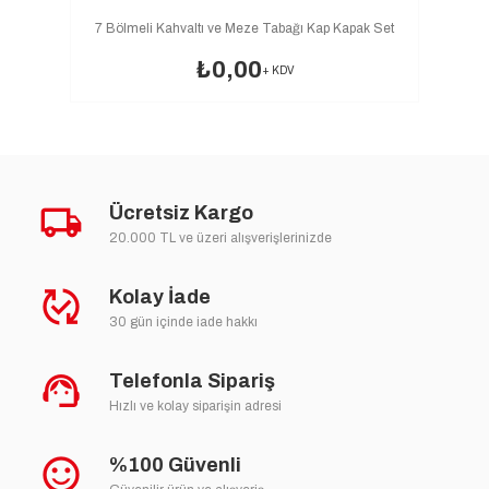
7 Bölmeli Kahvaltı ve Meze Tabağı Kap Kapak Set
0,00
+ KDV
local_shipping
Ücretsiz Kargo
20.000 TL ve üzeri alışverişlerinizde
published_with_changes
Kolay İade
30 gün içinde iade hakkı
support_agent
Telefonla Sipariş
Hızlı ve kolay siparişin adresi
sentiment_satisfied
%100 Güvenli