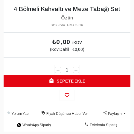
4 Bölmeli Kahvaltı ve Meze Tabağı Set
Özün
Stok Kodu : FİMAKS004
0
,00
+KDV
(Kdv Dahil
0,00)
1
-
+
local_mall
SEPETE EKLE
favorite_border
grade
loyalty
share
Yorum Yap
Fiyatı Düşünce Haber Ver
Paylaşın
call
WhatsApp Sipariş
Telefonla Sipariş