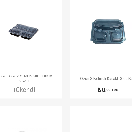
GO 3 GÖZ YEMEK KABI TAKIM -
Özün 3 Bölmeli Kapaklı Gıda K
SİYAH
Tükendi
0
,00
+kdv