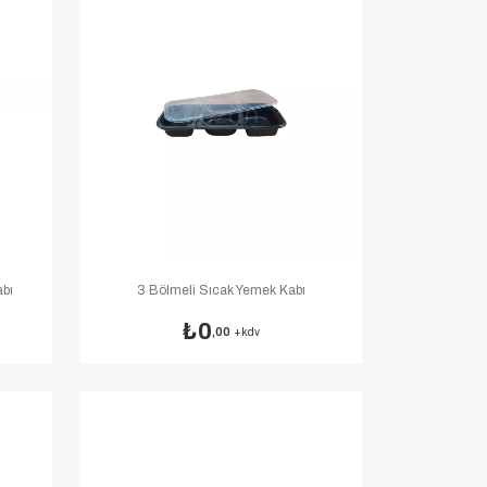
abı
3 Bölmeli Sıcak Yemek Kabı
0
,00
+kdv