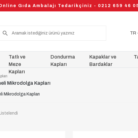
Online Gıda Ambalajı Tedarikçiniz - 0212 659 46 0
TR 
Tatlı ve
Dondurma
Kapaklar ve
T
Meze
Kapları
Bardaklar
Kapları
pları
eli Mikrodolga Kapları
li Mikrodolga Kapları
Listelendi