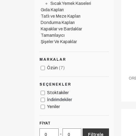
Sıcak Yemek Kaseleri
Gıda Kapları
Tatlı ve Meze Kapları
Dondurma Kapları
Kapaklar ve Bardaklar
Tamamlayıcı
Şişeler Ve Kapaklar
MARKALAR
Özün
(7)
ORE
SEÇENEKLER
Stoktakiler
İndirimdekiler
Yeniler
FIYAT
-
Filtrele