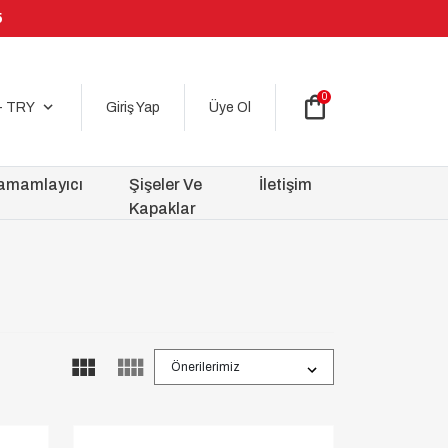
5
0
shopping_bag
expand_more
- TRY
Giriş Yap
Üye Ol
amamlayıcı
Şişeler Ve
İletişim
Kapaklar
Önerilerimiz