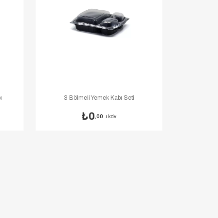
ı
3 Bölmeli Yemek Kabı Seti
0
,00
+kdv